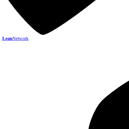
Lean
Network