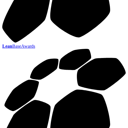
Lean
BaseAwards