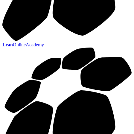
Lean
OnlineAcademy