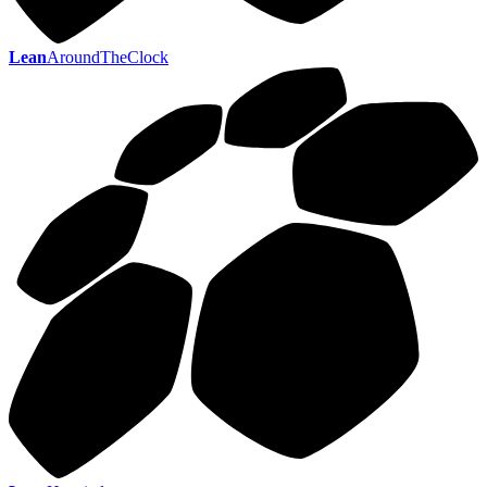
Lean
AroundTheClock