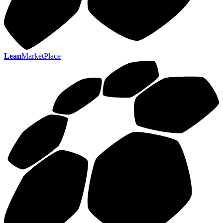
Lean
MarketPlace