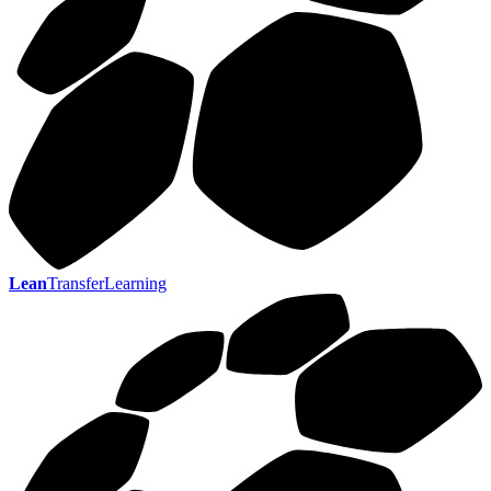
Lean
TransferLearning