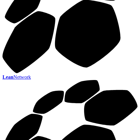
Lean
Network