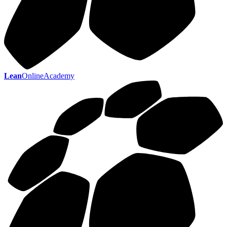
Lean
OnlineAcademy