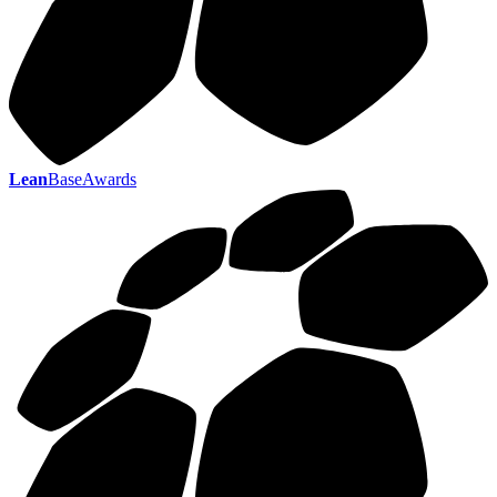
Lean
BaseAwards