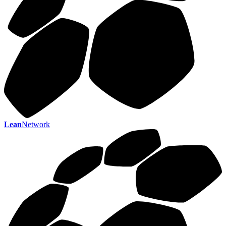
Lean
Network