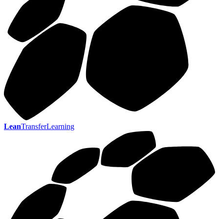
Lean
TransferLearning