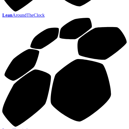
Lean
AroundTheClock