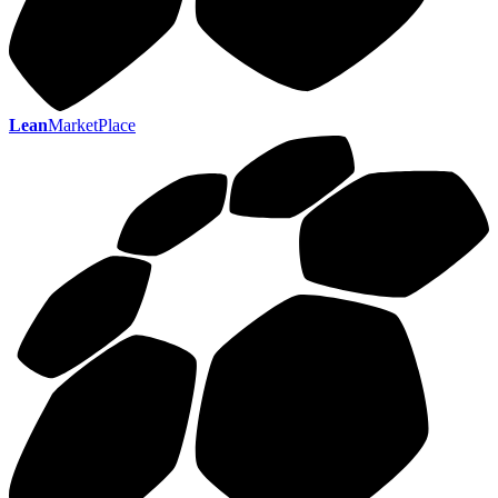
Lean
MarketPlace