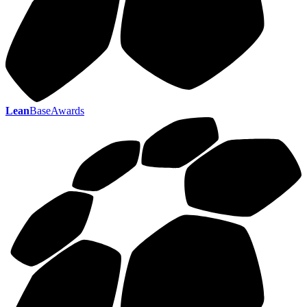
Lean
BaseAwards