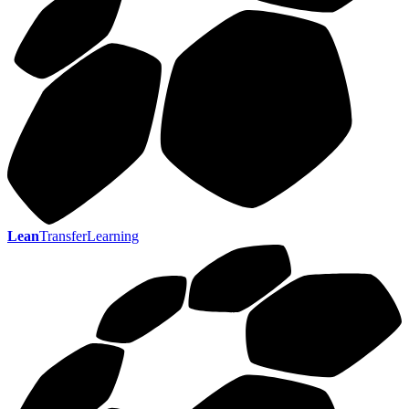
Lean
TransferLearning