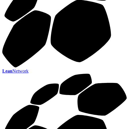
Lean
Network