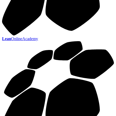
Lean
OnlineAcademy