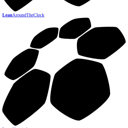
Lean
AroundTheClock