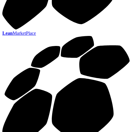
Lean
MarketPlace