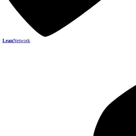
Lean
Network