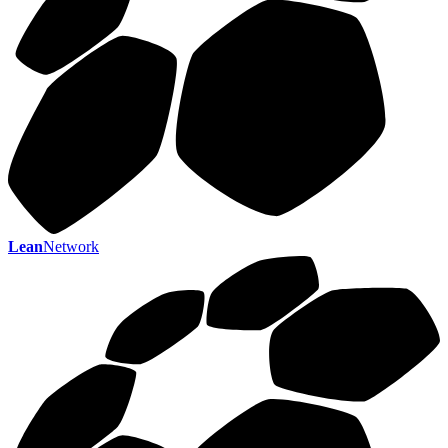
Lean
Network