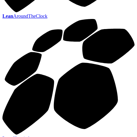
Lean
AroundTheClock