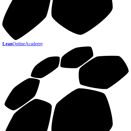
Lean
OnlineAcademy