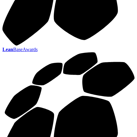
Lean
BaseAwards