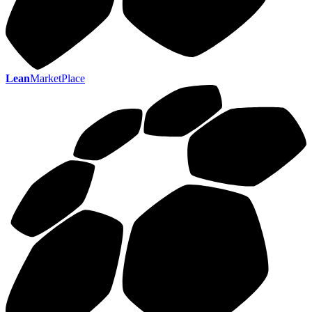
Lean
MarketPlace