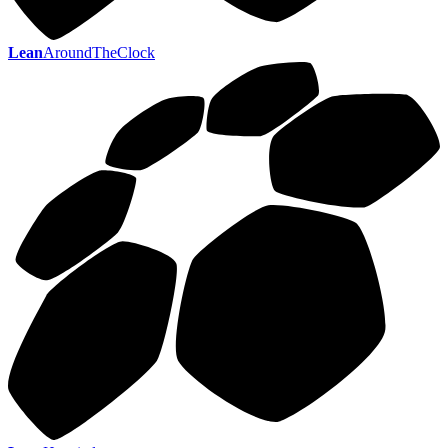
Lean
AroundTheClock