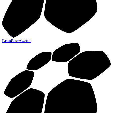
Lean
BaseAwards