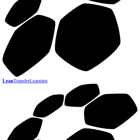
Lean
TransferLearning