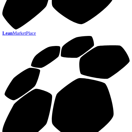
Lean
MarketPlace