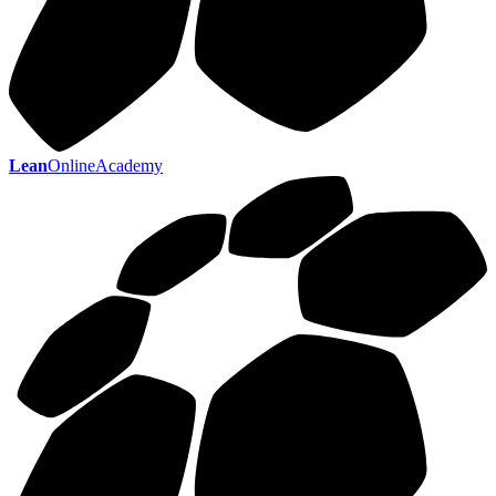
Lean
OnlineAcademy