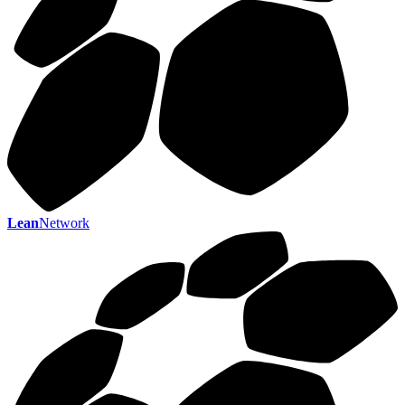
Lean
Network