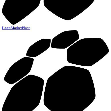
Lean
MarketPlace