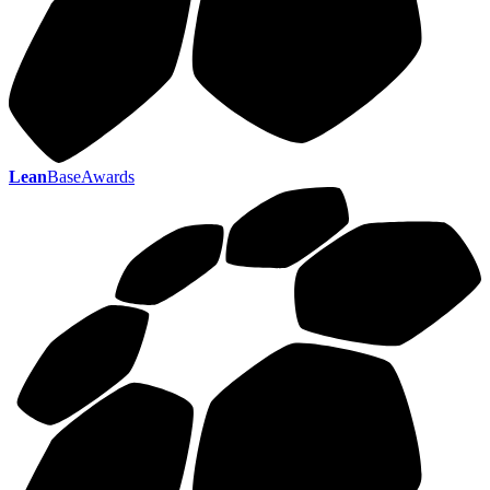
Lean
BaseAwards