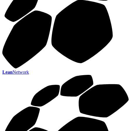
Lean
Network