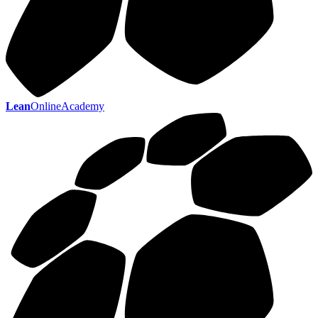
Lean
OnlineAcademy