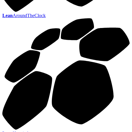
Lean
AroundTheClock