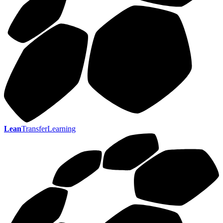
Lean
TransferLearning