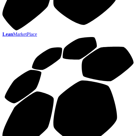
Lean
MarketPlace