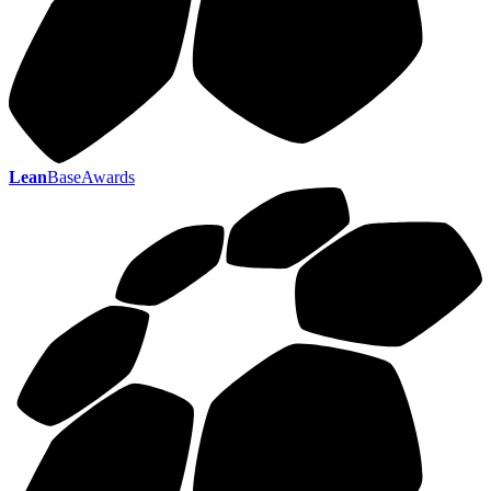
Lean
BaseAwards