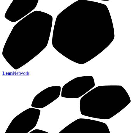
Lean
Network