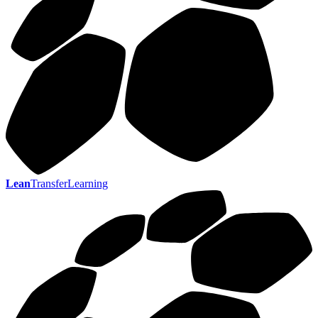
Lean
TransferLearning