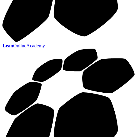
Lean
OnlineAcademy