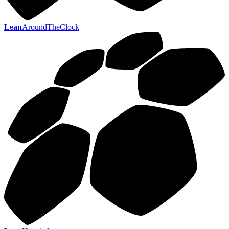
Lean
AroundTheClock