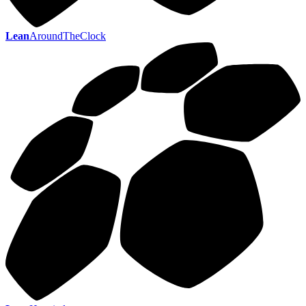
Lean
AroundTheClock