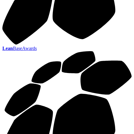
Lean
BaseAwards