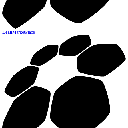
Lean
MarketPlace