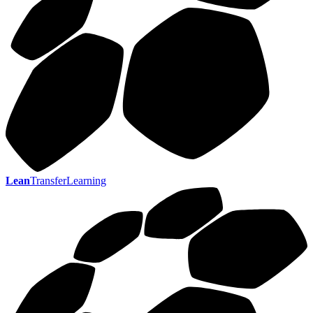
Lean
TransferLearning