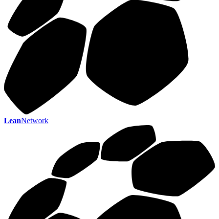
Lean
Network