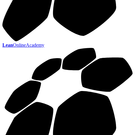
Lean
OnlineAcademy