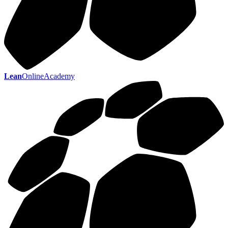
Lean
OnlineAcademy