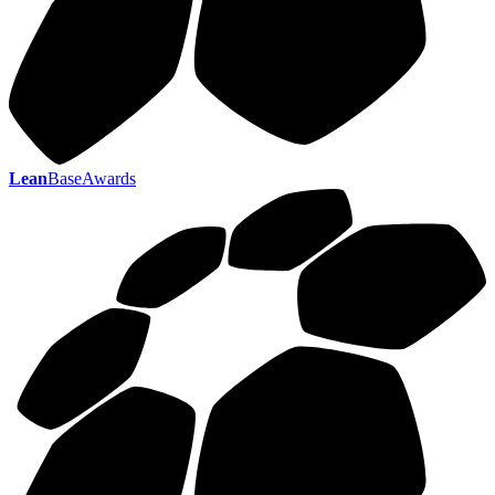
Lean
BaseAwards