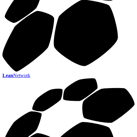
Lean
Network