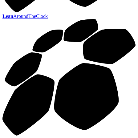
Lean
AroundTheClock