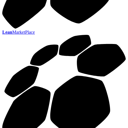
Lean
MarketPlace