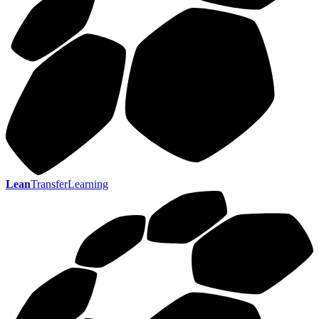
Lean
TransferLearning