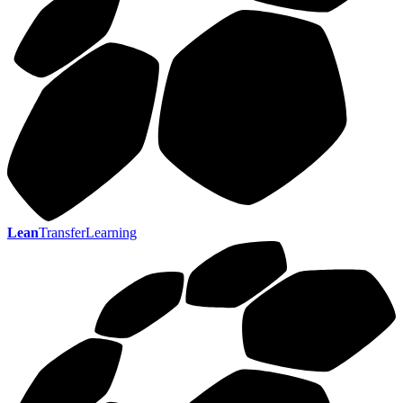
Lean
TransferLearning