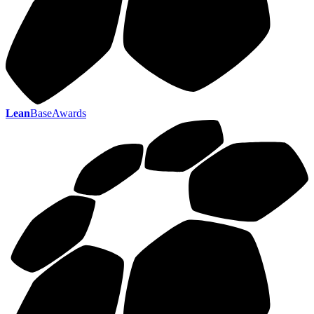
Lean
BaseAwards