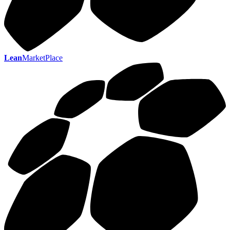
Lean
MarketPlace