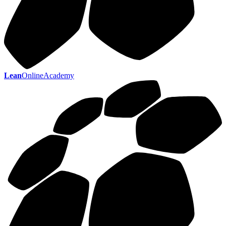
Lean
OnlineAcademy