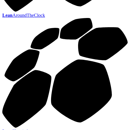
Lean
AroundTheClock