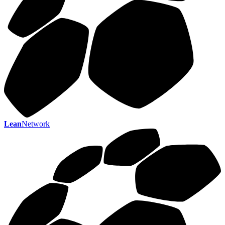
Lean
Network