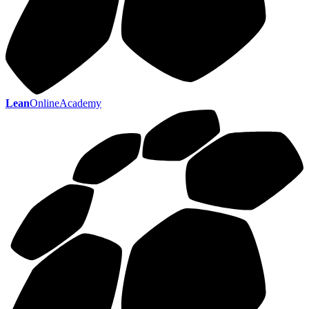
Lean
OnlineAcademy