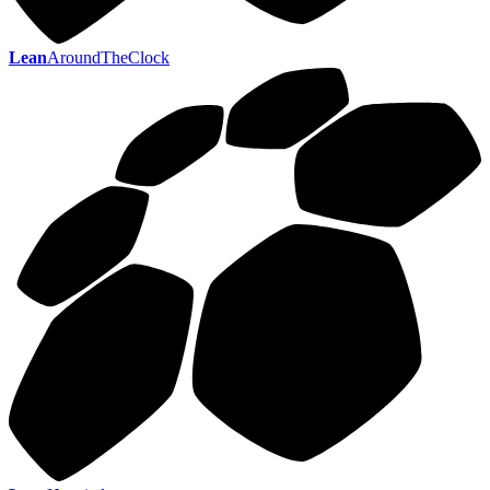
Lean
AroundTheClock