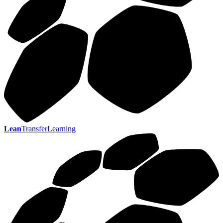
Lean
TransferLearning