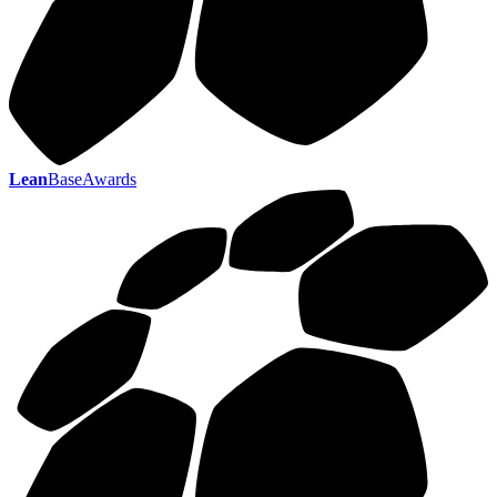
Lean
BaseAwards