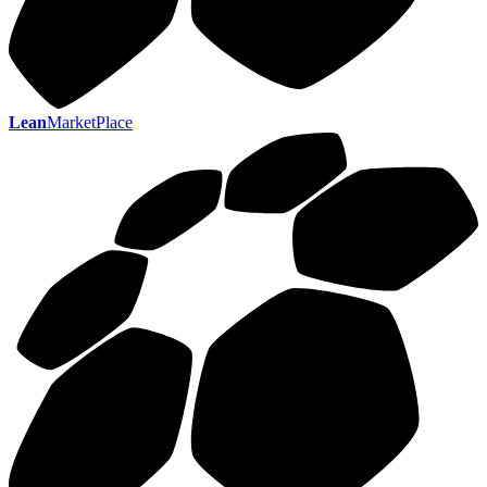
Lean
MarketPlace