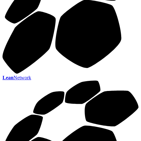
Lean
Network