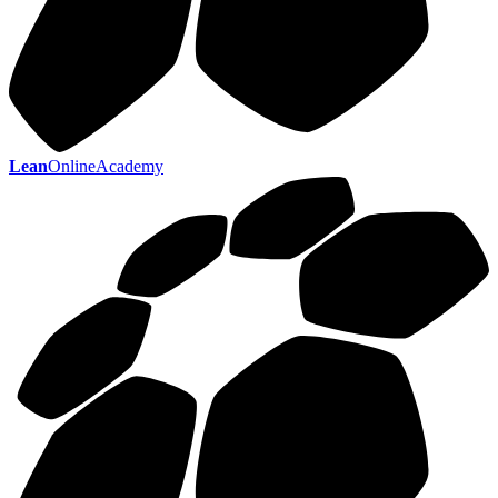
Lean
OnlineAcademy