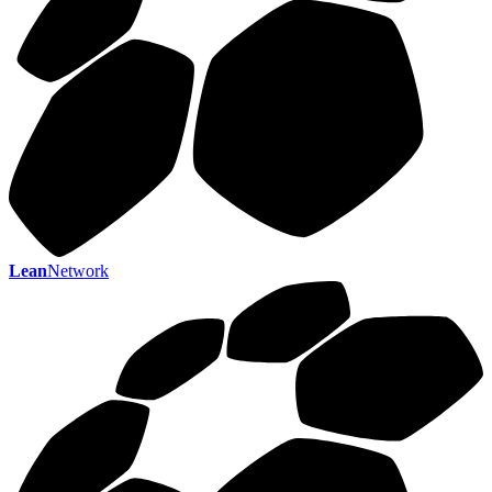
Lean
Network