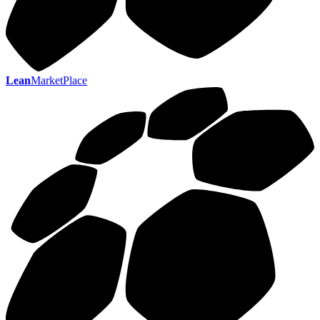
Lean
MarketPlace