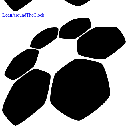
Lean
AroundTheClock