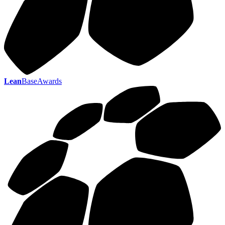
Lean
BaseAwards