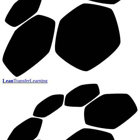
Lean
TransferLearning