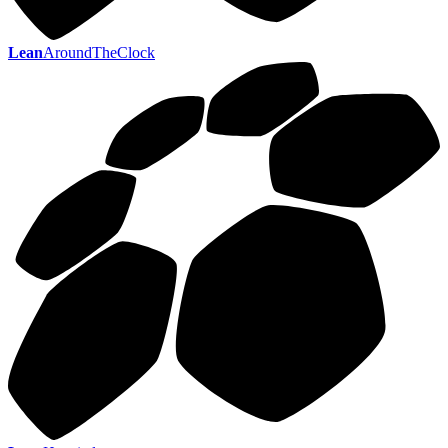
Lean
AroundTheClock