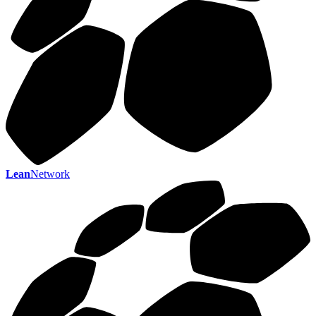
Lean
Network