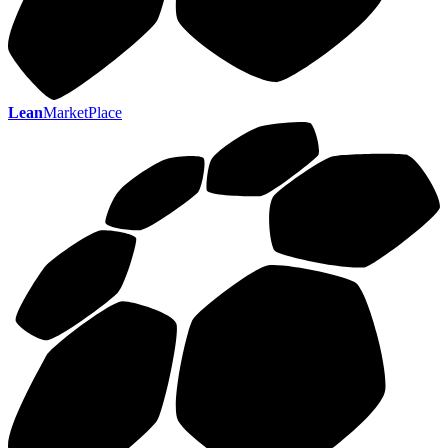
Lean
MarketPlace