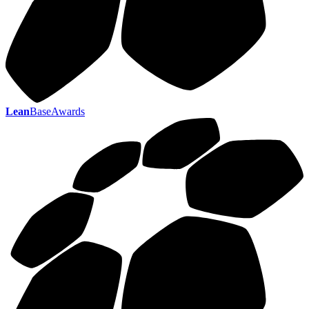
Lean
BaseAwards