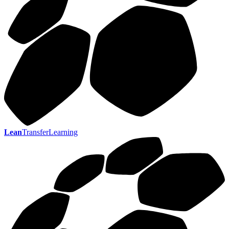
Lean
TransferLearning