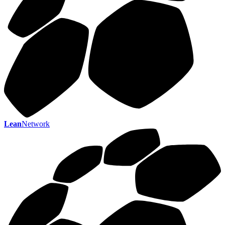
Lean
Network