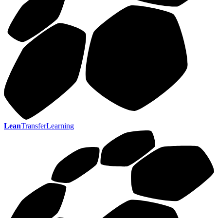
Lean
TransferLearning