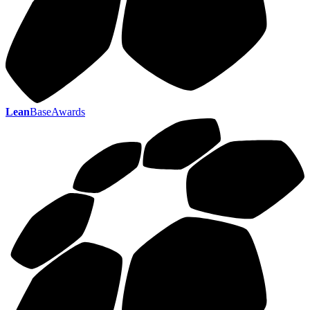
Lean
BaseAwards