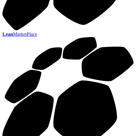
Lean
MarketPlace