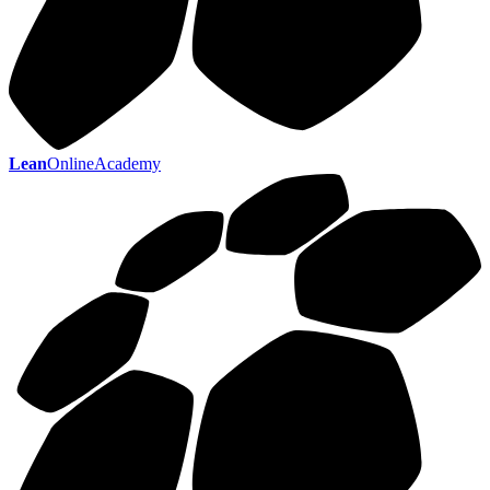
Lean
OnlineAcademy