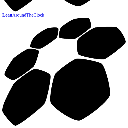
Lean
AroundTheClock