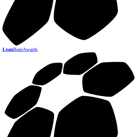
Lean
BaseAwards