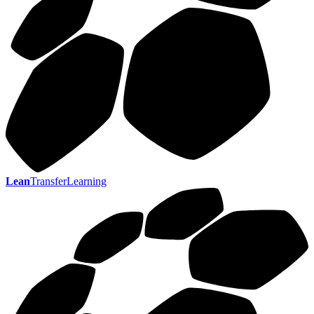
Lean
TransferLearning