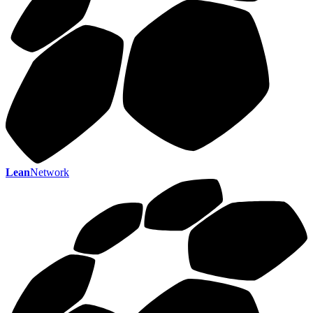
Lean
Network