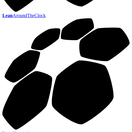
Lean
AroundTheClock