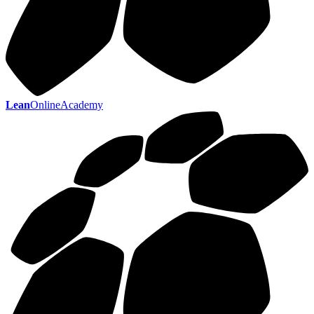
Lean
OnlineAcademy