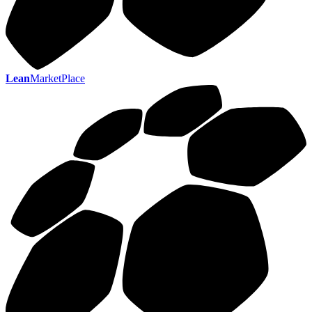
Lean
MarketPlace