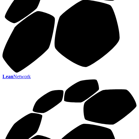
Lean
Network