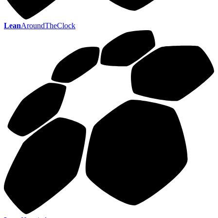
Lean
AroundTheClock