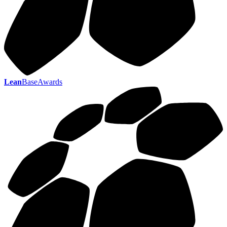
Lean
BaseAwards