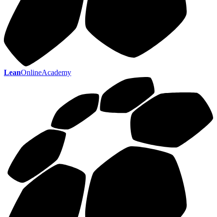
Lean
OnlineAcademy