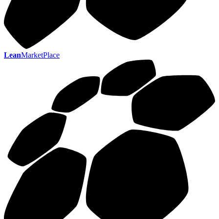
Lean
MarketPlace