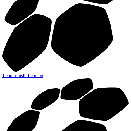
Lean
TransferLearning