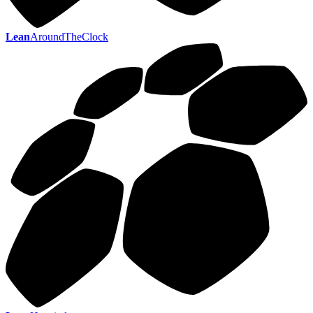
Lean
AroundTheClock