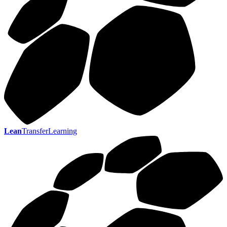
Lean
TransferLearning