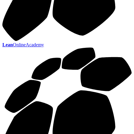
Lean
OnlineAcademy