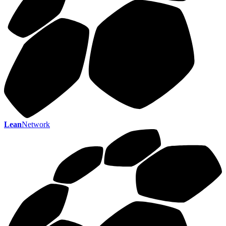
Lean
Network