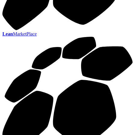
Lean
MarketPlace