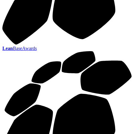
Lean
BaseAwards