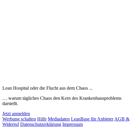
Lean Hospital oder die Flucht aus dem Chaos ...
… warum tägliches Chaos den Kern des Krankenhausproblems
darstellt.
Jetzt anmelden
Werbung schalten
Hilfe
Mediadaten
LeanBase für Anbieter
AGB &
Widerruf
Datenschutzerklärung
Impressum