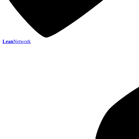
Lean
Network