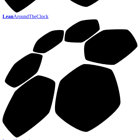
Lean
AroundTheClock