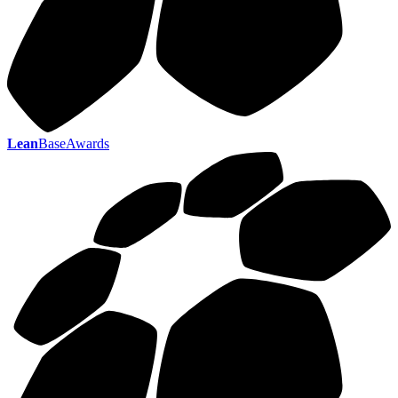
Lean
BaseAwards