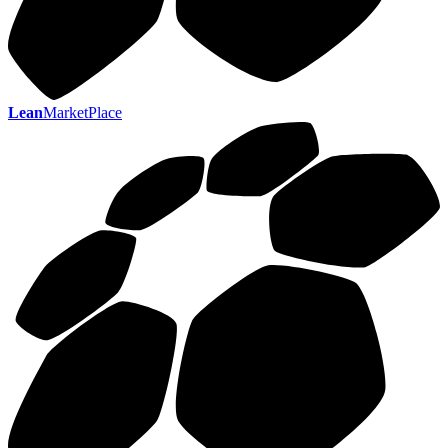
Lean
MarketPlace