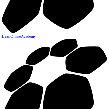
Lean
OnlineAcademy