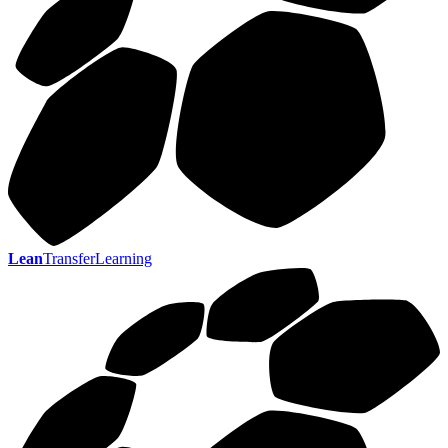
Lean
TransferLearning