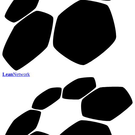
Lean
Network