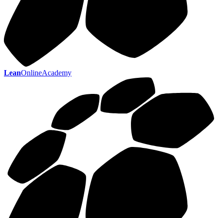
Lean
OnlineAcademy