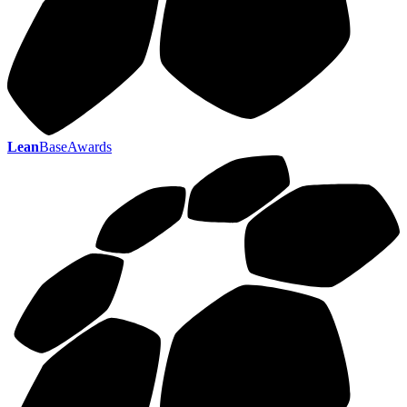
Lean
BaseAwards