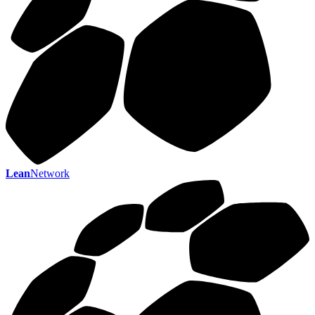
Lean
Network