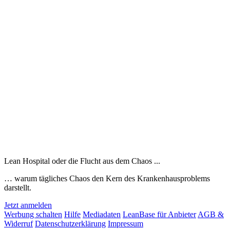
Lean Hospital oder die Flucht aus dem Chaos ...
… warum tägliches Chaos den Kern des Krankenhausproblems
darstellt.
Jetzt anmelden
Werbung schalten
Hilfe
Mediadaten
LeanBase für Anbieter
AGB &
Widerruf
Datenschutzerklärung
Impressum