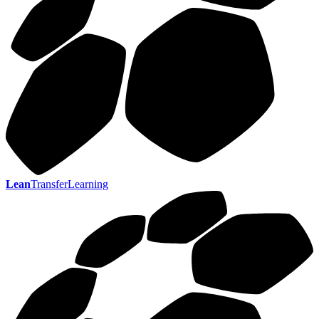
Lean
TransferLearning