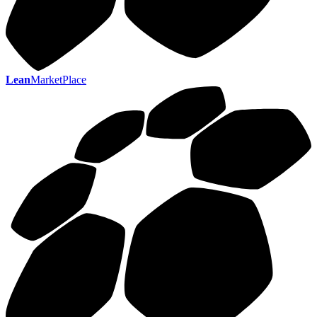
Lean
MarketPlace