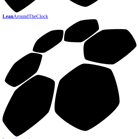
Lean
AroundTheClock