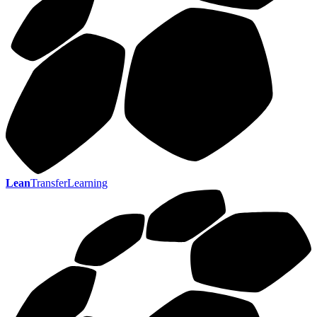
Lean
TransferLearning