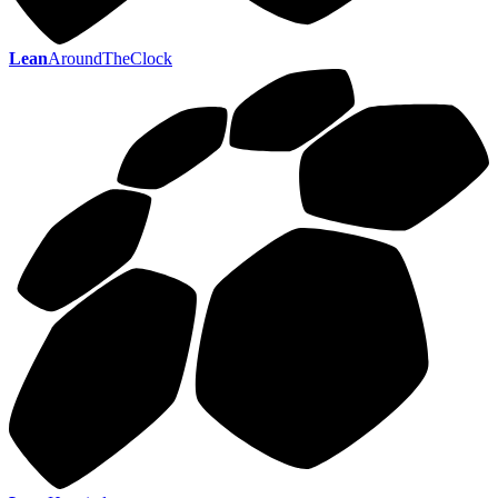
Lean
AroundTheClock