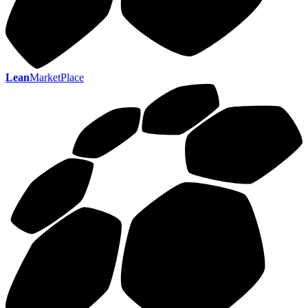
Lean
MarketPlace