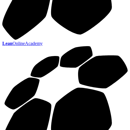
Lean
OnlineAcademy