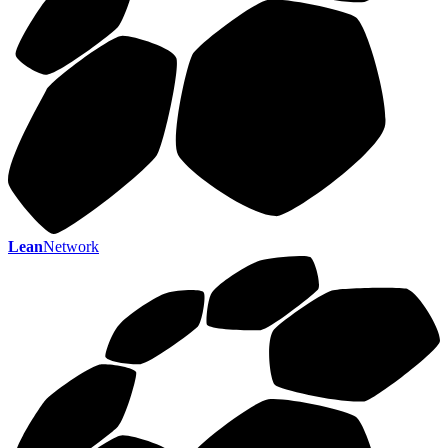
Lean
Network