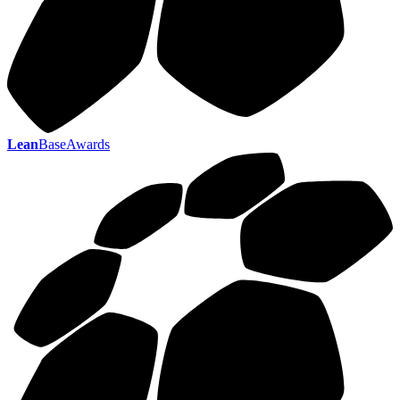
Lean
BaseAwards