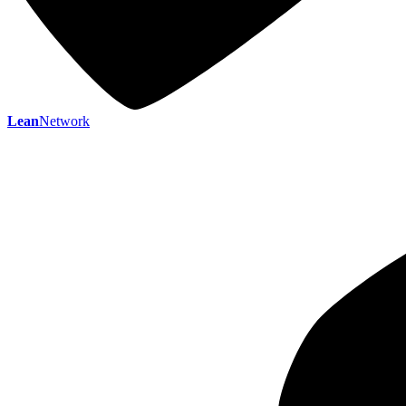
Lean
Network