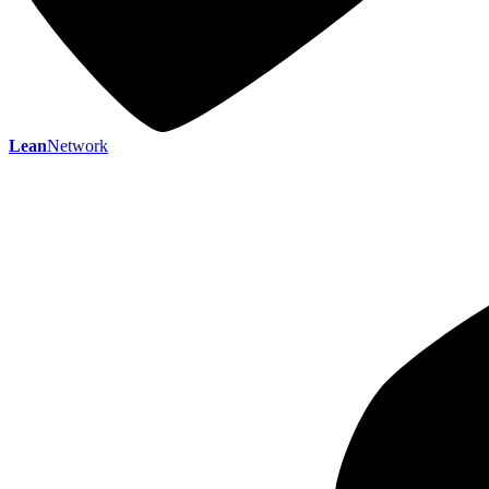
Lean
Network