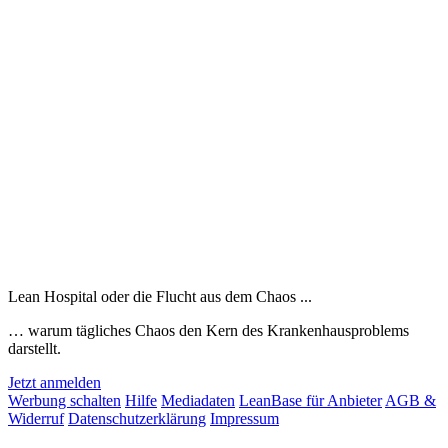
Lean Hospital oder die Flucht aus dem Chaos ...
… warum tägliches Chaos den Kern des Krankenhausproblems
darstellt.
Jetzt anmelden
Werbung schalten
Hilfe
Mediadaten
LeanBase für Anbieter
AGB &
Widerruf
Datenschutzerklärung
Impressum