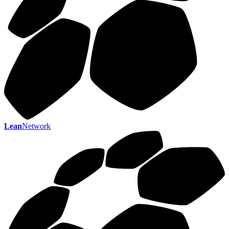
Lean
Network