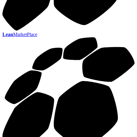
Lean
MarketPlace