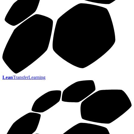
Lean
TransferLearning