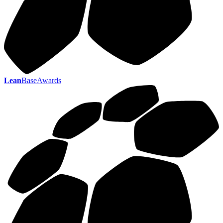
Lean
BaseAwards