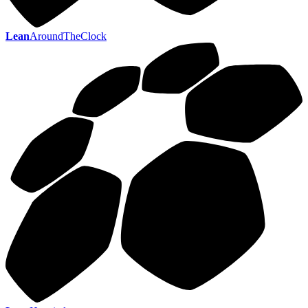
Lean
AroundTheClock