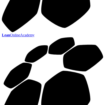
Lean
OnlineAcademy